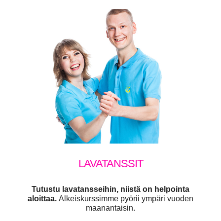
ONNISTUNEET
ASKELEET
TÄRKEISIIN HETKIIN
Katso lisää
LAVATANSSIT
Tutustu lavatansseihin,
niistä on helpointa
aloittaa.
Alkeiskurssimme pyörii ympäri vuoden
maanantaisin.