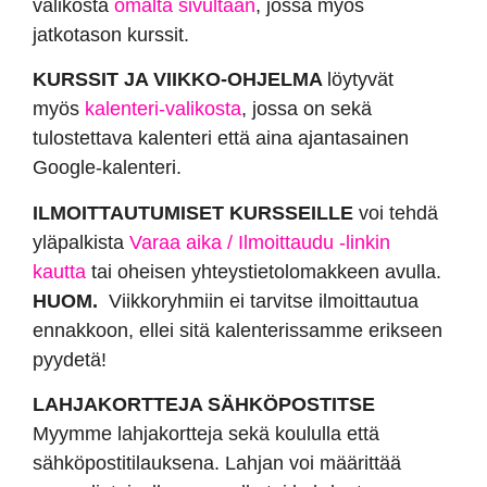
valikosta
omalta sivultaan
, jossa myös
jatkotason kurssit.
KURSSIT JA VIIKKO-OHJELMA
löytyvät
myös
kalenteri-valikosta
, jossa on sekä
tulostettava kalenteri että aina ajantasainen
Google-kalenteri.
ILMOITTAUTUMISET KURSSEILLE
voi tehdä
yläpalkista
Varaa aika / Ilmoittaudu -linkin
kautta
tai oheisen yhteystietolomakkeen avulla.
HUOM.
Viikkoryhmiin ei tarvitse ilmoittautua
ennakkoon, ellei sitä kalenterissamme erikseen
pyydetä!
LAHJAKORTTEJA SÄHKÖPOSTITSE
Myymme lahjakortteja sekä koululla että
sähköpostitilauksena. Lahjan voi määrittää