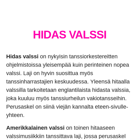
HIDAS VALSSI
Hidas valssi
on nykyisin tanssiorkestereitten
ohjelmistoissa yleisempää kuin perinteinen nopea
valssi. Laji on hyvin suosittua myös
tanssinharrastajien keskuudessa. Yleensä hitaalla
valssilla tarkoitetaan englantilaista hidasta valssia,
joka kuuluu myös tanssiurheilun vakiotansseihin.
Perusaskel on siinä viejän kannalta eteen-sivulle-
yhteen.
Amerikkalainen valssi
on toinen hitaaseen
valssimusiikkiin tanssittava laji, jossa perusaskel