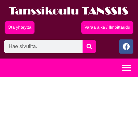
Ota yhteyttä
Varaa aika / Ilmoittaudu