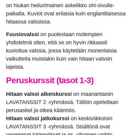
on hiukan heilurimainen askelikko ohi-sivulle-
paikalla. Kuviot ovat erilaisia kuin englantilaisessa
hitaassa valssissa.
Fuusiovalssi
on puolestaan molempien
yhdistelmä siten, että se on hyvin rikkaasti
kuvioitua valssia, jossa käytetään monenlaisia
vaikutteita muistakin kuin vain hitaan valssin
lajeista.
Peruskurssit (tasot 1-3)
Hitaan valssi alkeiskurssi
on maanantaisin
LAVATANSSIT 2 -ryhmässä. Tällöin opetellaan
perusaskel ja oikea käännös.
Hitaan valssi jatkokurssi
on keskiviikkoisin
LAVATANSSIT 3 -ryhmässä. Sisältönä ovat
vasemmat käännökset ja ns. ulkoinen vaihto