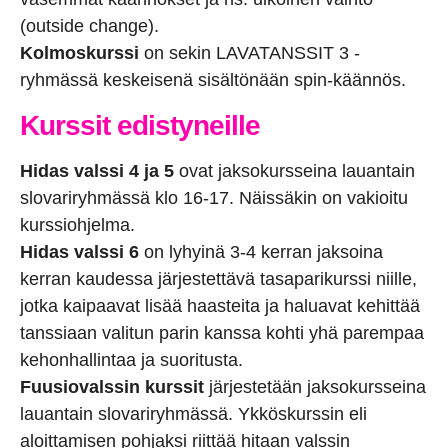
(outside change).
Kolmoskurssi
on sekin LAVATANSSIT 3 -
ryhmässä keskeisenä sisältönään spin-käännös.
Kurssit edistyneille
Hidas valssi 4 ja 5
ovat jaksokursseina lauantain
slovariryhmässä klo 16-17. Näissäkin on vakioitu
kurssiohjelma.
Hidas valssi 6
on lyhyinä 3-4 kerran jaksoina
kerran kaudessa järjestettävä tasaparikurssi niille,
jotka kaipaavat lisää haasteita ja haluavat kehittää
tanssiaan valitun parin kanssa kohti yhä parempaa
kehonhallintaa ja suoritusta.
Fuusiovalssin kurssit
järjestetään jaksokursseina
lauantain slovariryhmässä. Ykköskurssin eli
aloittamisen pohjaksi riittää hitaan valssin