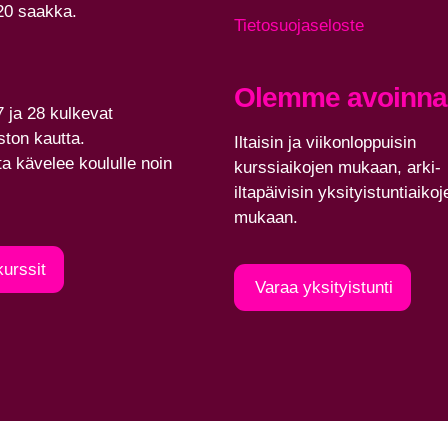
 20 saakka.
Tietosuojaseloste
Olemme avoinna
7 ja 28 kulkevat
ton kautta.
Iltaisin ja viikonloppuisin
ta kävelee koululle noin
kurssiaikojen mukaan, arki-
iltapäivisin yksityistuntiaikoj
mukaan.
kurssit
Varaa yksityistunti