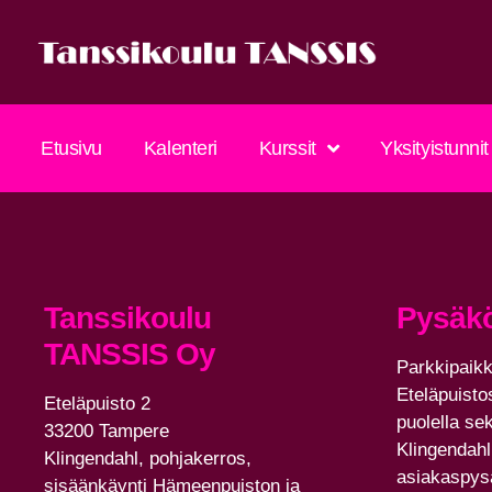
Etusivu
Kalenteri
Kurssit
Yksityistunnit
Tanssikoulu
Pysäkö
TANSSIS Oy
Parkkipaik
Eteläpuist
Eteläpuisto 2
puolella se
33200 Tampere
Klingendahl
Klingendahl, pohjakerros,
asiakaspysä
sisäänkäynti Hämeenpuiston ja