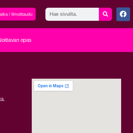
aika / Ilmoittaudu
loittavan opas
tä.