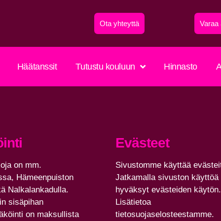
Ota yhteyttä
Varaa 
Häätanssit
Tutustu kouluun
Hinnasto
A
inti
Evästeet
koja on mm.
Sivustomme käyttää evästei
ossa, Hämeenpuiston
Jatkamalla sivuston käyttöä
kä Nalkalankadulla.
hyväksyt evästeiden käytön.
in sisäpihan
Lisätietoa
köinti on maksullista
tietosuojaselosteestamme.