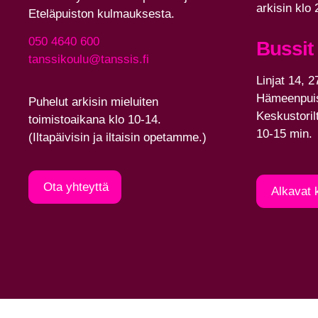
arkisin klo
Eteläpuiston kulmauksesta.
050 4640 600
Bussit
tanssikoulu@tanssis.fi
Linjat 14, 2
Hämeenpuis
Puhelut arkisin mieluiten
Keskustoril
toimistoaikana klo 10-14.
10-15 min.
(Iltapäivisin ja iltaisin opetamme.)
Ota yhteyttä
Alkavat 